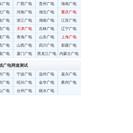
东广电
广西广电
贵州广电
海南广电
北广电
河南广电
湖北广电
重庆广电
南广电
浙江广电
湖南广电
江苏广电
西广电
天津广电
吉林广电
辽宁广电
夏广电
青海广电
山东广电
上海广电
西广电
山西广电
四川广电
新疆广电
藏广电
厦门广电
黑龙江广电
内蒙古广电
线广电网速测试
州广电
宁波广电
温州广电
嘉兴广电
州广电
绍兴广电
金华广电
衢州广电
山广电
台州广电
丽水广电