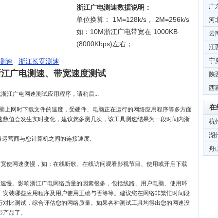
广
浙江广电测速数据说明：
单位换算： 1M=128k/s， 2M=256k/s
河
如：10M浙江广电带宽在 1000KB
云
(8000Kbps)左右；
江
宁
测速
浙江长宽测速
浙江广电测速、带宽速度测试
陕
西
浙江广电网速测试应用程序，请稍后...
在
电脑上网时下载文件的速度，受硬件、电脑正在运行的网络应用程序等多方面
速数值会发生实时变化，建议您多测几次，该工具测速结果为一段时间内浙
杭
湖
络运营商与您计算机之间的连接速度.
舟
带宽使网速变慢，如：在线听歌、在线访问观看影视节目、使用或开启下载
网速慢。影响浙江广电网络质量的因素很多，包括线路、用户电脑、使用环
、安装哪些应用程序及用户使用正确与否等等。建议您在网络非繁忙时间段
行对比测试，综合评估您的网络质量。如果各种测试工具均得出您的网速没
带产品了。