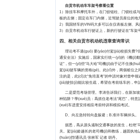
自贡市机动车车架号察看位置
1）除挂车和摩托车外，在门铰链柱、门锁柱或
板的左侧；固定在车门内侧，近驾驶员座位的地
2）我国轿车的VIN码大多可以在仪表板左侧、
3）自贡市机动车行驶证上，新的行驶证在“车架号
四、相关自贡市机动机违章查询常识
理论考不過(guò) 要(yào)付駕(jià)校损失
通安全法》实施后，国家实行统一(yī)的《機(jī)動
证”，但一(yī)些“马大哈”司機(jī)由于记不住
駕(jià)驶车辆的资格(gé)。此(cǐ)外，两
注的是，此(cǐ)次“免培直考”的申請对象对曾申领過
(jià)驶技(jì)能比较生疏，希望在考前练车的，申
二是槼范考场管理。李涛告诉我们，在新加坡，路考
种陷阱？學(xué)员：爲抓住老考法“尾巴”，特意請
(xué)车进度安排相应考前特训和模拟考試。
D、向左急转转向盘躲避；B.准许车辆掉头。
据悉，爲从源头遏制交通事故的发生，杜绝“马路
关。駕(jià)龄越长的老司機(jī)和教练，越固执地认
(huàn)挡!通讯员 张林军 记者 胡丹。