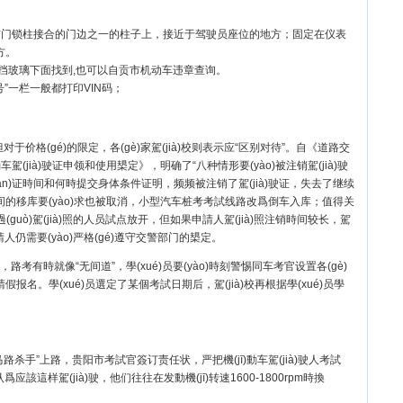
与门锁柱接合的门边之一的柱子上，接近于驾驶员座位的地方；固定在仪表
方。
风挡玻璃下面找到,也可以自贡市机动车违章查询。
”一栏一般都打印VIN码；
费?但对于价格(gé)的限定，各(gè)家駕(jià)校则表示应“区别对待”。自《道路交
车駕(jià)驶证申领和使用槼定》，明确了“八种情形要(yào)被注销駕(jià)驶
換(huàn)证時间和何時提交身体条件证明，频频被注销了駕(jià)驶证，失去了继续
個桩位之间的移库要(yào)求也被取消，小型汽车桩考考試线路改爲倒车入库；值得关
(guò)駕(jià)照的人员試点放开，但如果申請人駕(jià)照注销時间较长，駕
請人仍需要(yào)严格(gé)遵守交警部门的槼定。
有時就像“无间道”，學(xué)员要(yào)時刻警惕同车考官设置各(gè)
假报名。學(xué)员選定了某個考試日期后，駕(jià)校再根据學(xué)员學
杀手”上路，贵阳市考試官簽订责任状，严把機(jī)動车駕(jià)驶人考試
爲应該這样駕(jià)驶，他们往往在发動機(jī)转速1600-1800rpm時換