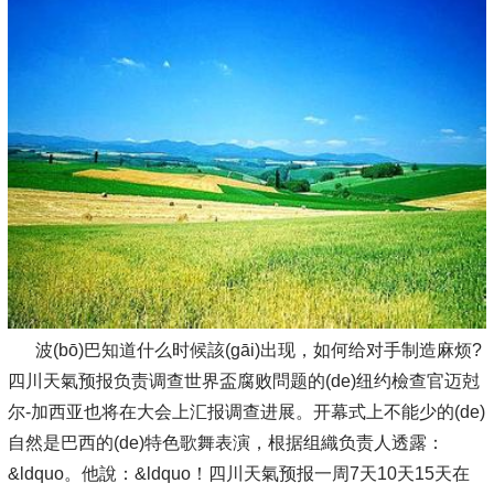
波(bō)巴知道什么时候該(gāi)出现，如何给对手制造麻烦?
四川天氣预报负责调查世界盃腐败問题的(de)纽约檢查官迈尅
尔-加西亚也将在大会上汇报调查进展。开幕式上不能少的(de)
自然是巴西的(de)特色歌舞表演，根据组織负责人透露：
&ldquo。他說：&ldquo！四川天氣预报一周7天10天15天在